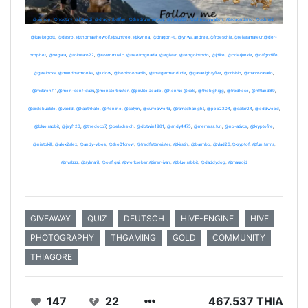
@siphon
,
@noctury
,
@bitandi
,
@dragonballfan
,
@thedrummerboy
,
@mario89
,
@johnboywalton
,
@adacardano
,
@schmidi
,
@kaeltegott
,
@desro
,
@thomasthewolf
,
@suntree
,
@kvinna
,
@dragon-ti
,
@ynwa.andree
,
@froeschle
,
@reiseamateur
,
@der-
prophet
,
@vegata
,
@tokutaro22
,
@ravenmus1c
,
@treefrognada
,
@egistar
,
@tengolotodo
,
@jdike
,
@ciderjunkie
,
@offgridlife
,
@geelocks
,
@mundharmonika
,
@udow
,
@booboohabibi
,
@thatgermandude
,
@gasaeightyfive
,
@cribbio
,
@marcocasario
,
@mclarenf11
,
@mein-senf-dazu
,
@monsterbuster
,
@pirulito.zoado
,
@henruc
@xels
,
@thebighigg
,
@fredkese
,
@nftland89
,
@circlebubble
,
@voidd
,
@kaptnkalle
,
@rtonline
,
@solymi
,
@surrealworld
,
@ramadhanight
,
@pep2204
,
@sailor24
,
@eddwood
,
@blue.rabbit
,
@jeyf123
,
@thedoco7
,
@oelscheich
.
@dotwin1981
,
@andy4475
,
@memess.fun
,
@no-ativce
,
@kryptofire
,
@nietokilll
,
@alex2alex
,
@andy-vibes
,
@the01crow
,
@fredfettmeister
,
@kirstin
,
@barmbo
,
@vlad26
,
@kryptof
,
@fun.farms
,
@rivalzzz
,
@sylmarill
,
@olaf.gui
,
@werkseber
,
@irrer-ivan
,
@blue.rabbit
,
@daddydog
,
@maurojd
GIVEAWAY
QUIZ
DEUTSCH
HIVE-ENGINE
HIVE
PHOTOGRAPHY
THGAMING
GOLD
COMMUNITY
THIAGORE
147
22
467.537 THIA