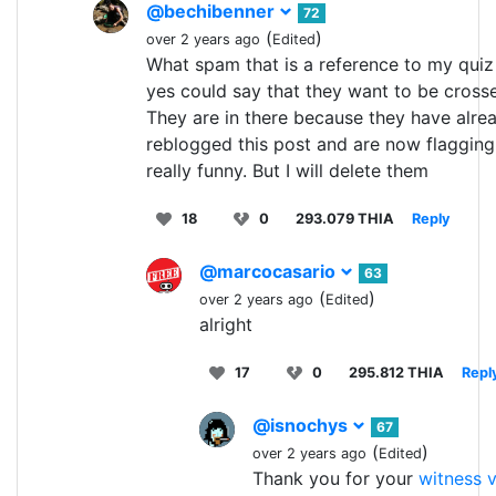
@bechibenner
72
(
)
over 2 years ago
Edited
What spam that is a reference to my quiz
yes could say that they want to be cross
They are in there because they have alre
reblogged this post and are now flagging 
really funny. But I will delete them
18
0
293.079 THIA
Reply
@marcocasario
63
(
)
over 2 years ago
Edited
alright
17
0
295.812 THIA
Repl
@isnochys
67
(
)
over 2 years ago
Edited
Thank you for your
witness 