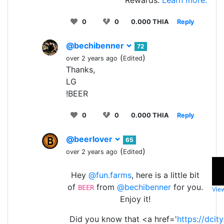
0
0
0.000 THIA
Reply
@bechibenner
72
(
)
over 2 years ago
Edited
Thanks,
LG
!BEER
0
0
0.000 THIA
Reply
@beerlover
65
(
)
over 2 years ago
Edited
Hey
@fun.farms
, here is a little bit
of
from
@bechibenner
for you.
BEER
View
Enjoy it!
Did you know that <a href='
https://dcity