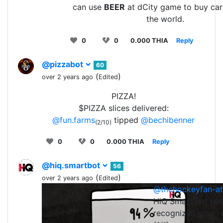
can use
BEER
at dCity game to buy card
the world.
0
0
0.000 THIA
Reply
@pizzabot
60
(
)
over 2 years ago
Edited
PIZZA!
$PIZZA slices delivered:
@fun.farms
tipped
@bechibenner
(2/10)
0
0
0.000 THIA
Reply
@hiq.smartbot
56
(
)
over 2 years ago
Edited
@thehockeyfan-at
1
0
0.0
HiQ Smart Bot ha
recognized your r
@lolzbot
71