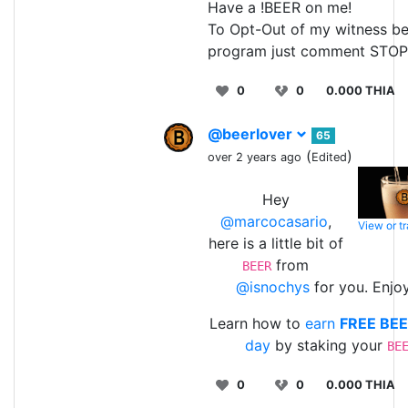
Have a !BEER on me!
To Opt-Out of my witness be
program just comment STOP
0
0
0.000 THIA
@beerlover
65
(
)
over 2 years ago
Edited
Hey
@marcocasario
,
View or t
here is a little bit of
from
BEER
@isnochys
for you. Enjoy
Learn how to
earn
FREE BE
day
by staking your
BE
0
0
0.000 THIA