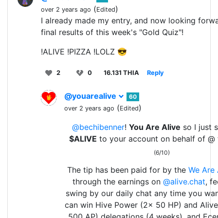
(
)
over 2 years ago
Edited
I already made my entry, and now looking forwa
final results of this week's "Gold Quiz"!
!ALIVE !PIZZA !LOLZ 😎
2
0
16.131 THIA
Reply
@youarealive
60
(
)
over 2 years ago
Edited
@bechibenner
!
You Are Alive
so I just 
$ALIVE
to your account on behalf of @ 
(6/10)
The tip has been paid for by the
We Are 
through the earnings on
@alive.chat
, f
swing by our daily chat any time you wan
can win Hive Power (2x 50 HP) and Aliv
500 AP) delegations (4 weeks), and Ece