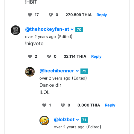
!HBIT
17
0
279.599 THIA
Reply
@thehockeyfan-at
70
(
)
over 2 years ago
Edited
!hiqvote
2
0
32.114 THIA
Reply
@bechibenner
72
(
)
over 2 years ago
Edited
Danke dir
!LOL
1
0
0.000 THIA
Reply
@lolzbot
71
(
)
over 2 years ago
Edited