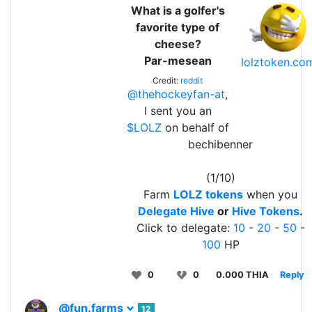
What is a golfer's
favorite type of
cheese?
Par-mesean
lolztoken.co
Credit:
reddit
@thehockeyfan-at
,
I sent you an
$LOLZ
on behalf of
bechibenner
(1/10)
Farm
LOLZ tokens
when you
Delegate Hive
or
Hive Tokens
.
Click to delegate:
10
-
20
-
50
-
100
HP
0
0
0.000 THIA
Reply
@fun.farms
12