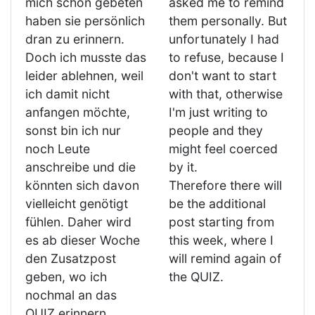
mich schon gebeten
asked me to remind
haben sie persönlich
them personally. But
dran zu erinnern.
unfortunately I had
Doch ich musste das
to refuse, because I
leider ablehnen, weil
don't want to start
ich damit nicht
with that, otherwise
anfangen möchte,
I'm just writing to
sonst bin ich nur
people and they
noch Leute
might feel coerced
anschreibe und die
by it.
könnten sich davon
Therefore there will
vielleicht genötigt
be the additional
fühlen. Daher wird
post starting from
es ab dieser Woche
this week, where I
den Zusatzpost
will remind again of
geben, wo ich
the QUIZ.
nochmal an das
QUIZ erinnern