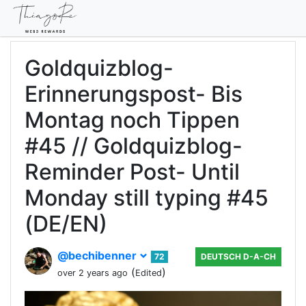
Goldquizblog-
Erinnerungspost- Bis
Montag noch Tippen
#45 // Goldquizblog-
Reminder Post- Until
Monday still typing #45
(DE/EN)
@bechibenner
72
DEUTSCH D-A-CH
(
)
over 2 years ago
Edited