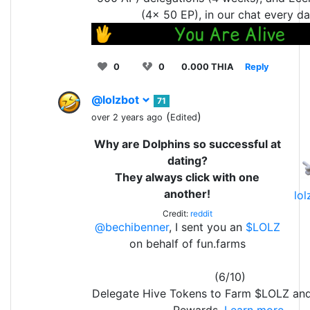
(4x 50 EP), in our chat every da
0
0
0.000 THIA
Reply
@lolzbot
71
(
)
over 2 years ago
Edited
Why are Dolphins so successful at
dating?
They always click with one
another!
lo
Credit:
reddit
@bechibenner
, I sent you an
$LOLZ
on behalf of fun.farms
(6/10)
Delegate Hive Tokens to Farm $LOLZ an
Rewards.
Learn more.