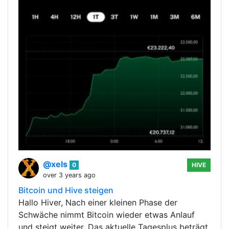
@xels
0
HIVE
over 3 years ago
Bitcoin und Hive steigen
Hallo Hiver, Nach einer kleinen Phase der
Schwäche nimmt Bitcoin wieder etwas Anlauf
und steigt weiter. Das aktuelle Tagesplus beträgt