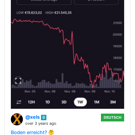
@xels
0
DEUTSCH
over 3 years ago
Boden erreicht? 🤔