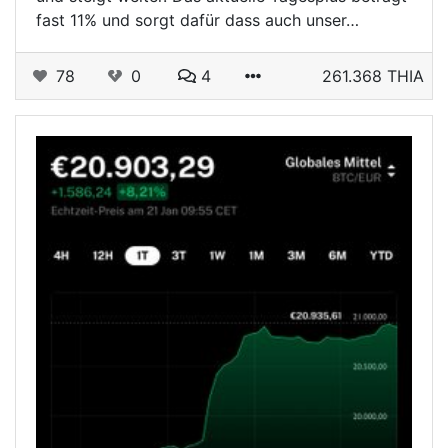
fast 11% und sorgt dafür dass auch unser…
78
0
4
261.368 THIA