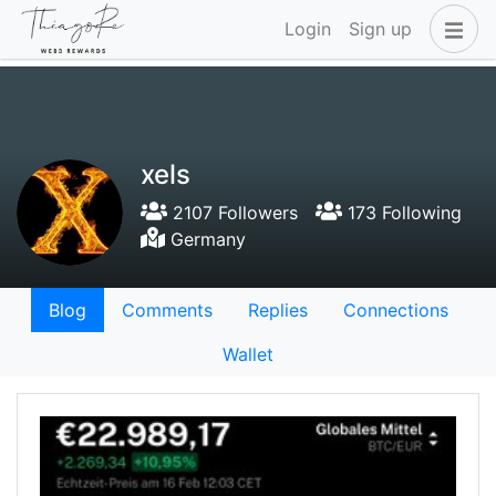
Login
Sign up
xels
2107 Followers
173 Following
Germany
Blog
Comments
Replies
Connections
Wallet