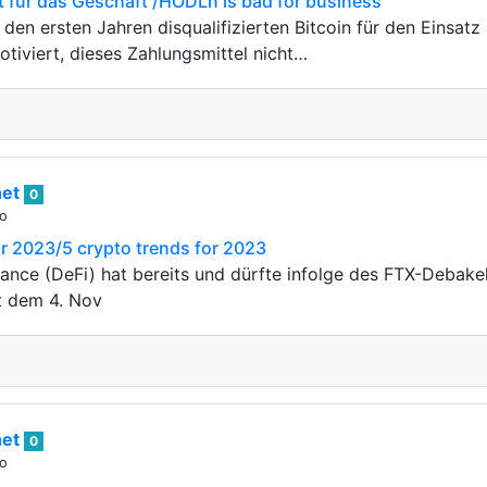
 für das Geschäft /HODLn is bad for business
 den ersten Jahren disqualifizierten Bitcoin für den Einsatz
tiviert, dieses Zahlungsmittel nicht…
het
0
go
r 2023/5 crypto trends for 2023
nance (DeFi) hat bereits und dürfte infolge des FTX-Debak
it dem 4. Nov
het
0
go