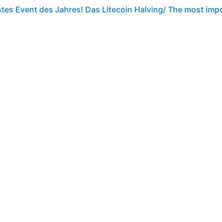
tes Event des Jahres! Das Litecoin Halving/ The most impo
sbesondere durch das anstehende dritte Halving in diesem J
tlich rund alle 2,5 Minuten 12,5 Litecoins…
het
0
go
Jahres Rückblick, fast alles ist in Erfüllung gegangen/ My p
rue
s habe ich über ein Visionboard meine Ziele gesetzt. Ich wo
ahr 2021 erwartet ist allerdings der Kryptomark