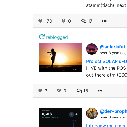
stamm(tisch), next
170
0
17
reblogged
@solarisfut
over 3 years a
Project SOLARisFUT
HIVE with the POS 
out there atm (ESG
2
0
15
@der-prop
over 3 years a
Interview mit einer 