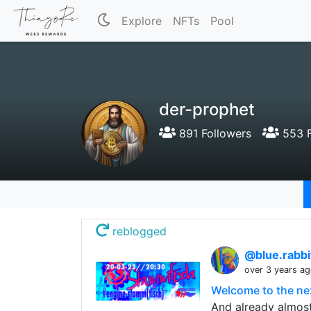
Explore
NFTs
Pool
der-prophet
891 Followers
553 F
reblogged
@blue.rabb
over 3 years a
Welcome to the ne
And already almost