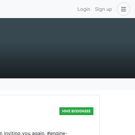
Login
Sign up
HIVE BODENSEE
m inviting you again. #engine-