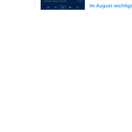
Im August wichtigs
Litecoin Halving
Litecoin könnte in
werden durchschnit
87
0
4
@der-prop
over 3 years a
Mein persönlicher 
everything came t
Anfang diesen Jahre
kommen... wie im J
78
0
2