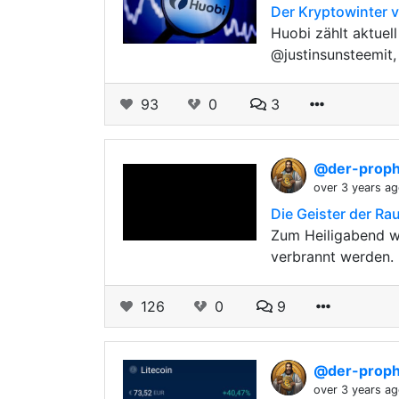
Der Kryptowinter vo
Huobi zählt aktue
@justinsunsteemit,
93
0
3
@der-prop
over 3 years a
Die Geister der Ra
Zum Heiligabend w
verbrannt werden. 
126
0
9
@der-prop
over 3 years a