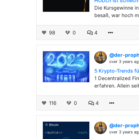
HODLn ist schlecht
Die Kursgewinne in
besaß, war hoch mo
98
0
4
@der-prop
over 3 years a
5 Krypto-Trends fü
1 Decentralized Fi
erfahren. Allein se
116
0
4
@der-prop
over 3 years a