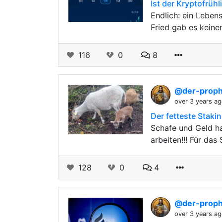
Ist der Kryptofrüh
Endlich: ein Lebe
Fried gab es keine
116
0
8
@der-prop
over 3 years a
Der fetteste Staki
Schafe und Geld ha
arbeiten!!! Für das
128
0
4
@der-prop
over 3 years a