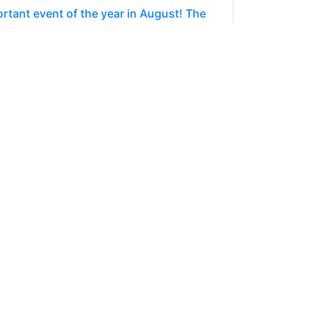
rtant event of the year in August! The
ahr auf Anlegerinteresse stoßen. Aktuell
0.000 THIA
DEUTSCH
ersonal year in review, almost
llte der finanziellen Freiheit näher
0.000 THIA