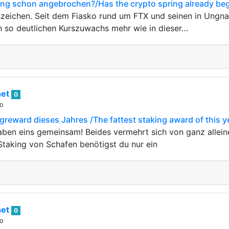
ling schon angebrochen?/Has the crypto spring already be
nszeichen. Seit dem Fiasko rund um FTX und seinen in Ung
n so deutlichen Kurszuwachs mehr wie in dieser…
het
0
go
ngreward dieses Jahres /The fattest staking award of this y
ben eins gemeinsam! Beides vermehrt sich von ganz allein
 Staking von Schafen benötigst du nur ein
het
0
go