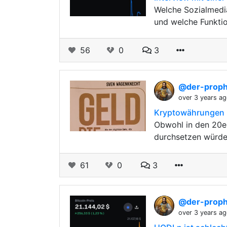
Welche Sozialmedi
und welche Funktio
56
0
3
@der-prop
over 3 years a
Kryptowährungen 
Obwohl in den 20er
durchsetzen würde
61
0
3
@der-prop
over 3 years a