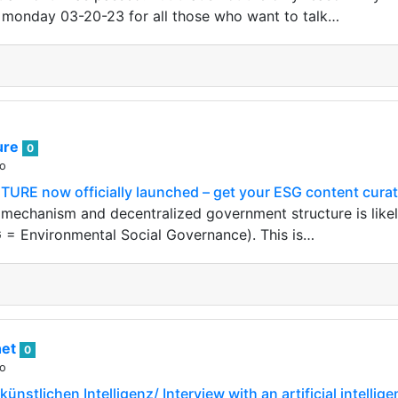
 monday 03-20-23 for all those who want to talk…
ure
0
go
URE now officially launched – get your ESG content curat
mechanism and decentralized government structure is like
 = Environmental Social Governance). This is…
het
0
go
künstlichen Intelligenz/ Interview with an artificial intellig