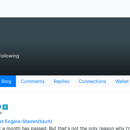
ollowing
Blog
Comments
Replies
Connections
Wallet
it
0
go
xt Engine-Stamm(tisch)
 a month has passed. But that's not the only reason why I'