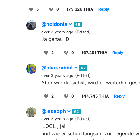
5
0
175.326 THIA
Reply
@holdonla
69
(
)
over 3 years ago
Edited
Ja genau :D
2
0
167.491 THIA
Reply
@blue.rabbit
67
(
)
over 3 years ago
Edited
Aber wie du siehst, wird er weiterhin gesc
2
0
144.745 THIA
Reply
@leosoph
62
(
)
over 3 years ago
Edited
!LOOL , ja!
und wie er schon langsam zur Legende wir