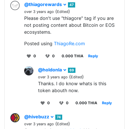
@thiagorewards
47
(
)
over 3 years ago
Edited
Please don't use "thiagore" tag if you are
not posting content about Bitcoin or EOS
ecosystems.
Posted using
ThiagoRe.com
0
0
0.000 THIA
Reply
@holdonla
69
(
)
over 3 years ago
Edited
Thanks. I do know whats is this
token abouth now.
0
0
0.000 THIA
Reply
@hivebuzz
74
(
)
over 3 years ago
Edited