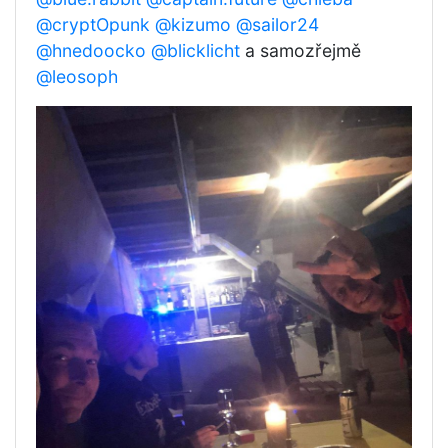
@cryptOpunk
@kizumo
@sailor24
@hnedoocko
@blicklicht
a samozřejmě
@leosoph