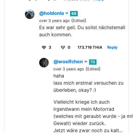
@holdonla
69
(
)
over 3 years ago
Edited
Es war sehr geil. Du sollst nächstemall
auch kommen.
3
0
173.716 THIA
Reply
@woelfchen
73
(
)
over 3 years ago
Edited
haha
lass mich erstmal versuchen zu
überleben, okay? :)
Vielleicht kriege ich auch
irgendwann mein Motorrad
(welches mit geraubt wurde - ja mi
Gewalt) wieder zurück.
Jetzt wäre zwar noch zu kalt...