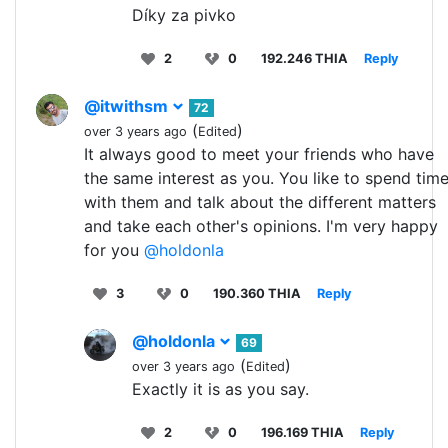
Díky za pivko
2
0
192.246 THIA
Reply
@itwithsm
72
(
)
over 3 years ago
Edited
It always good to meet your friends who have
the same interest as you. You like to spend tim
with them and talk about the different matters
and take each other's opinions. I'm very happy
for you
@holdonla
3
0
190.360 THIA
Reply
@holdonla
69
(
)
over 3 years ago
Edited
Exactly it is as you say.
2
0
196.169 THIA
Reply