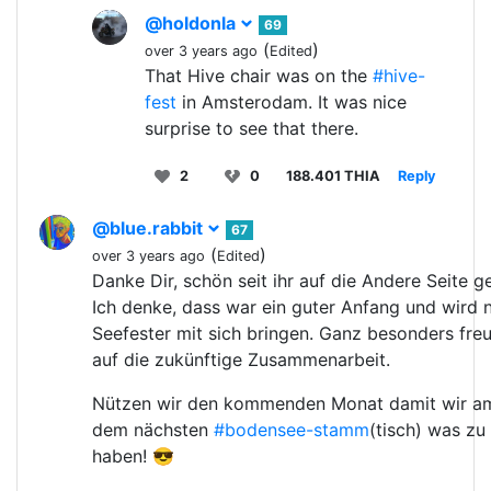
@holdonla
69
(
)
over 3 years ago
Edited
That Hive chair was on the
#hive-
fest
in Amsterodam. It was nice
surprise to see that there.
2
0
188.401 THIA
Reply
@blue.rabbit
67
(
)
over 3 years ago
Edited
Danke Dir, schön seit ihr auf die Andere Seite
Ich denke, dass war ein guter Anfang und wird 
Seefester mit sich bringen. Ganz besonders fre
auf die zukünftige Zusammenarbeit.
Nützen wir den kommenden Monat damit wir a
dem nächsten
#bodensee-stamm
(tisch) was zu
haben! 😎