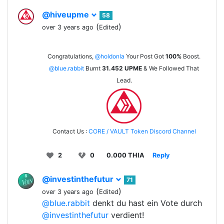
@hiveupme
58
(
)
over 3 years ago
Edited
Congratulations,
@holdonla
Your Post Got
100%
Boost.
@blue.rabbit
Burnt
31.452
UPME
& We Followed That
Lead.
Contact Us :
CORE / VAULT Token Discord Channel
2
0
0.000 THIA
Reply
@investinthefutur
71
(
)
over 3 years ago
Edited
@blue.rabbit
denkt du hast ein Vote durch
@investinthefutur
verdient!