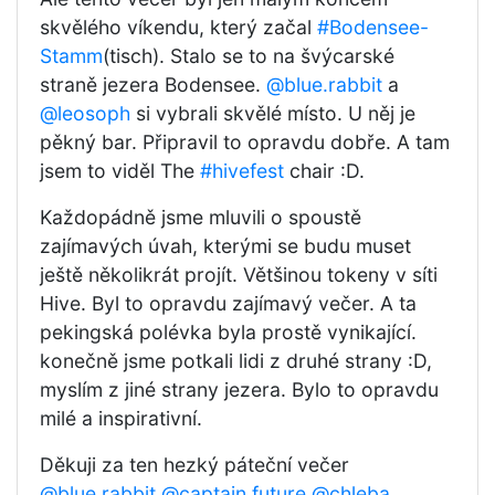
skvělého víkendu, který začal
#Bodensee-
Stamm
(tisch). Stalo se to na švýcarské
straně jezera Bodensee.
@blue.rabbit
a
@leosoph
si vybrali skvělé místo. U něj je
pěkný bar. Připravil to opravdu dobře. A tam
jsem to viděl The
#hivefest
chair :D.
Každopádně jsme mluvili o spoustě
zajímavých úvah, kterými se budu muset
ještě několikrát projít. Většinou tokeny v síti
Hive. Byl to opravdu zajímavý večer. A ta
pekingská polévka byla prostě vynikající.
konečně jsme potkali lidi z druhé strany :D,
myslím z jiné strany jezera. Bylo to opravdu
milé a inspirativní.
Děkuji za ten hezký páteční večer
@blue.rabbit
@captain.future
@chleba