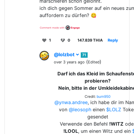
marschieren schon gelohnt.
ich dich gegen Sommer auf ein neues zum
auffordern zu dürfen? 😋
1
0
147.839 THIA
Reply
@lolzbot
71
(
)
over 3 years ago
Edited
Darf ich das Kleid im Schaufenst
probieren?
Nein, bitte in der Umkleidekabin
Credit:
burn950
@ynwa.andree
, ich habe dir im N
von
@leosoph
einen
$LOLZ
Toke
gesendet
Verwende den Befehl
!WITZ
ode
!LOOL
, um einen Witz und ein