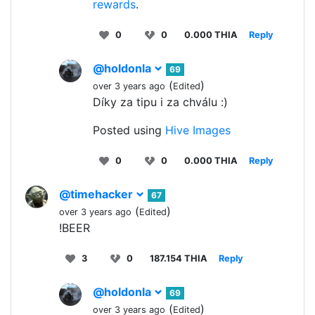
rewards
.
0
0
0.000 THIA
Reply
@holdonla
69
(
)
over 3 years ago
Edited
Díky za tipu i za chválu :)
Posted using
Hive Images
0
0
0.000 THIA
Reply
@timehacker
67
(
)
over 3 years ago
Edited
!BEER
3
0
187.154 THIA
Reply
@holdonla
69
(
)
over 3 years ago
Edited