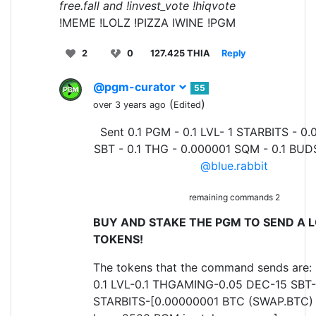
free.fall and !invest_vote !hiqvote
!MEME !LOLZ !PIZZA IWINE !PGM
2
0
127.425 THIA
Reply
@pgm-curator
55
(
)
over 3 years ago
Edited
Sent 0.1 PGM - 0.1 LVL- 1 STARBITS - 0.
SBT - 0.1 THG - 0.000001 SQM - 0.1 BUD
@blue.rabbit
remaining commands 2
BUY AND STAKE THE PGM TO SEND A L
TOKENS!
The tokens that the command sends are:
0.1 LVL-0.1 THGAMING-0.05 DEC-15 SBT-
STARBITS-[0.00000001 BTC (SWAP.BTC) o