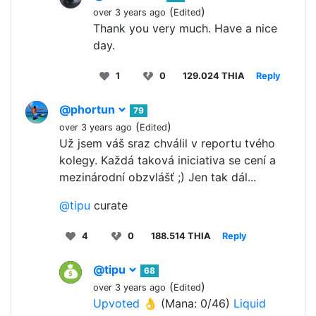
(
)
over 3 years ago
Edited
Thank you very much. Have a nice
day.
1
0
129.024 THIA
Reply
@phortun
79
(
)
over 3 years ago
Edited
Už jsem váš sraz chválil v reportu tvého
kolegy. Každá taková iniciativa se cení a
mezinárodní obzvlášť ;) Jen tak dál...
@tipu
curate
4
0
188.514 THIA
Reply
@tipu
68
(
)
over 3 years ago
Edited
Upvoted 👌
(Mana: 0/46)
Liquid