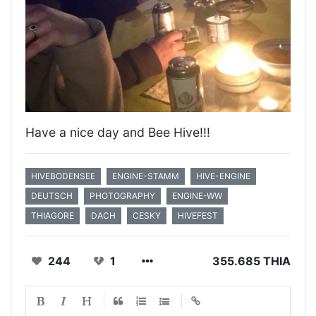
Have a nice day and Bee Hive!!!
HIVEBODENSEE
ENGINE-STAMM
HIVE-ENGINE
DEUTSCH
PHOTOGRAPHY
ENGINE-WW
THIAGORE
DACH
CESKY
HIVEFEST
244
1
355.685 THIA