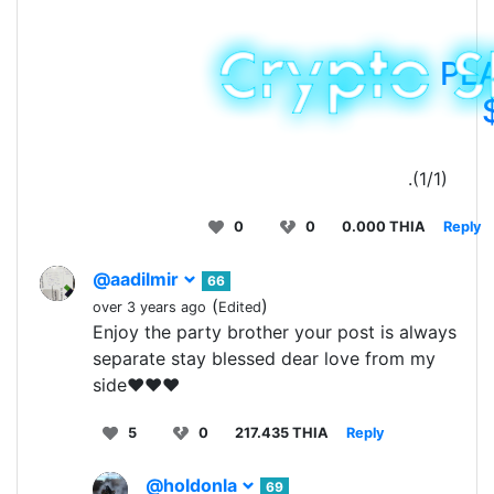
PL
.(1/1)
0
0
0.000 THIA
Reply
@aadilmir
66
(
)
over 3 years ago
Edited
Enjoy the party brother your post is always
separate stay blessed dear love from my
side♥️♥️♥️
5
0
217.435 THIA
Reply
@holdonla
69