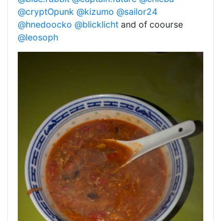
@cryptOpunk
@kizumo
@sailor24
@hnedoocko
@blicklicht
and of coourse
@leosoph