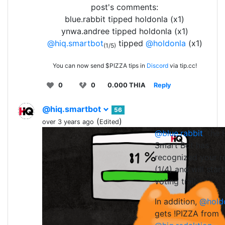
post's comments:
blue.rabbit tipped holdonla (x1)
ynwa.andree tipped holdonla (x1)
@hiq.smartbot
tipped
@holdonla
(x1)
(1/5)
You can now send $PIZZA tips in
Discord
via tip.cc!
0
0
0.000 THIA
Reply
@hiq.smartbot
56
(
)
over 3 years ago
Edited
@blue.rabbit
, the 
0
0
0.0
Smart Bot has
recognized your r
(1/4) and will start
voting trail.
In addition,
@hold
gets !PIZZA from