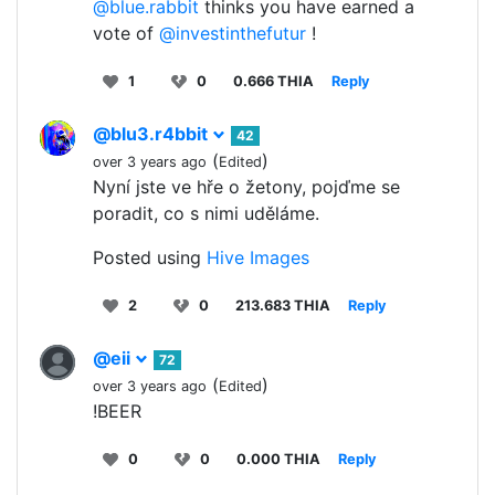
@blue.rabbit
thinks you have earned a
vote of
@investinthefutur
!
1
0
0.666 THIA
Reply
@blu3.r4bbit
42
(
)
over 3 years ago
Edited
Nyní jste ve hře o žetony, pojďme se
poradit, co s nimi uděláme.
Posted using
Hive Images
2
0
213.683 THIA
Reply
@eii
72
(
)
over 3 years ago
Edited
!BEER
0
0
0.000 THIA
Reply