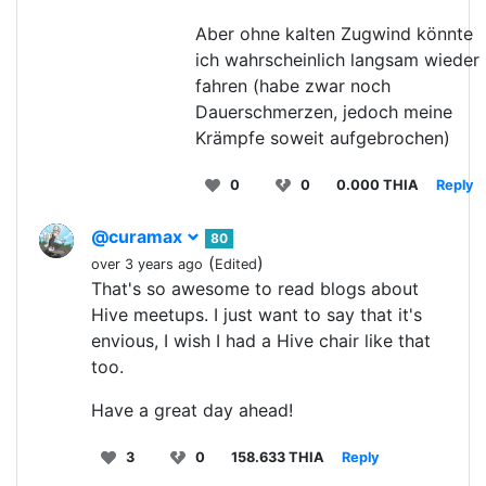
Aber ohne kalten Zugwind könnte
ich wahrscheinlich langsam wieder
fahren (habe zwar noch
Dauerschmerzen, jedoch meine
Krämpfe soweit aufgebrochen)
0
0
0.000 THIA
Reply
@curamax
80
(
)
over 3 years ago
Edited
That's so awesome to read blogs about
Hive meetups. I just want to say that it's
envious, I wish I had a Hive chair like that
too.
Have a great day ahead!
3
0
158.633 THIA
Reply