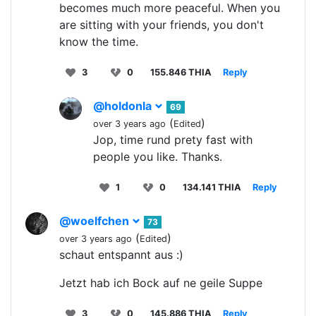
becomes much more peaceful. When you
are sitting with your friends, you don't
know the time.
3
0
155.846 THIA
Reply
@holdonla
69
(
)
over 3 years ago
Edited
Jop, time rund prety fast with
people you like. Thanks.
1
0
134.141 THIA
Reply
@woelfchen
73
(
)
over 3 years ago
Edited
schaut entspannt aus :)
Jetzt hab ich Bock auf ne geile Suppe
3
0
145.886 THIA
Reply