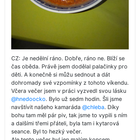
CZ: Je nedělní ráno. Dobře, ráno ne. Blíží se
čas oběda. Právě jsem dodělal palačinky pro
děti. A konečně si můžu sednout a dát
dohromady své vzpomínky z tohoto víkendu.
Včera večer jsem v práci vyzvedl svou lásku
@hnedoocko
. Bylo už sedm hodin. Šli jsme
navštívit našeho kamaráda
@chleba
. Díky
bohu tam měl pár piv, tak jsme to vypili s ním
a dalšími třemi přáteli, byla tam i kytarová
seance. Byl to hezký večer.
Ale tento večer byl jen malým koncem