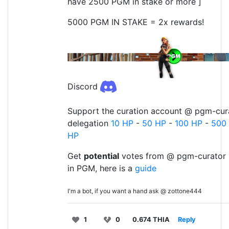
have 2500 PGM in stake or more ]
5000 PGM IN STAKE = 2x rewards!
Discord
Support the curation account @ pgm-cura
delegation
10 HP
-
50 HP
-
100 HP
-
500
HP
Get
potential
votes from @ pgm-curator 
in PGM, here is a
guide
I'm a bot, if you want a hand ask @ zottone444
1
0
0.674 THIA
Reply