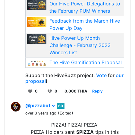
Our Hive Power Delegations to
the February PUM Winners
Feedback from the March Hive
Power Up Day
Hive Power Up Month
Challenge - February 2023
Winners List
The Hive Gamification Proposal
Support the HiveBuzz project.
Vote
for
our
proposal
!
0
0
0.000 THIA
Reply
@pizzabot
60
(
)
over 3 years ago
Edited
PIZZA! PIZZA! PIZZA!
PIZZA Holders sent
$PIZZA
tips in this