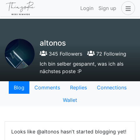
Login
Sign up
altonos
345 Followers
72 Following
Ich bin selber gespannt, was ich als
nächstes poste :P
Blog
Comments
Replies
Connections
Wallet
Looks like @altonos hasn't started blogging yet!