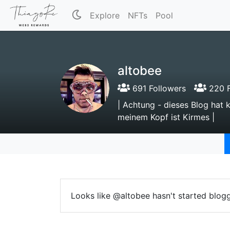
Explore
NFTs
Pool
altobee
691 Followers
220 F
| Achtung - dieses Blog hat 
meinem Kopf ist Kirmes |
Looks like @altobee hasn't started blogg