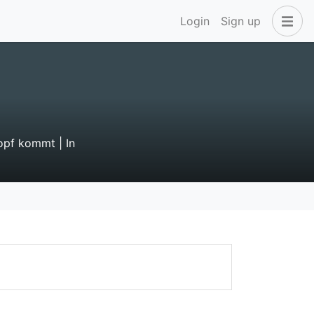
Login
Sign up
opf kommt | In