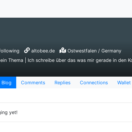
ollowing
altobee.de
Ostwestfalen / Germany
kein Thema | Ich schreibe über das was mir gerade in den K
Blog
Comments
Replies
Connections
Wallet
ing yet!