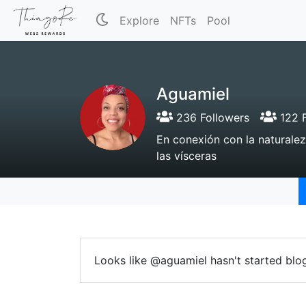
Explore
NFTs
Pool
Aguamiel
236 Followers
122 F
En conexión con la naturalez
las vísceras
Looks like @aguamiel hasn't started blo