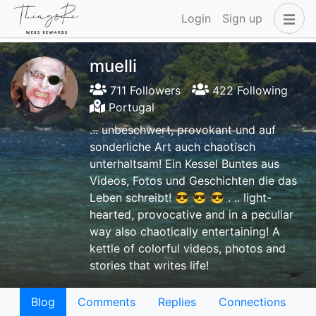
Login
Sign up
muelli
711 Followers
422 Following
Portugal
... unbeschwert, provokant und auf
sonderliche Art auch chaotisch
unterhaltsam! Ein Kessel Buntes aus
Videos, Fotos und Geschichten die das
Leben schreibt! 😎 😎 😎 . .. light-
hearted, provocative and in a peculiar
way also chaotically entertaining! A
kettle of colorful videos, photos and
stories that writes life!
Blog
Comments
Replies
Connections