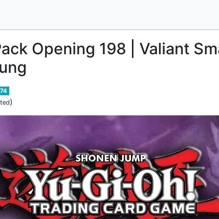
ack Opening 198 | Valiant Sm
sung
74
)
ited