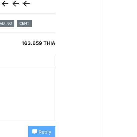
<- <- <-
AMING
CENT
163.659 THIA
Reply