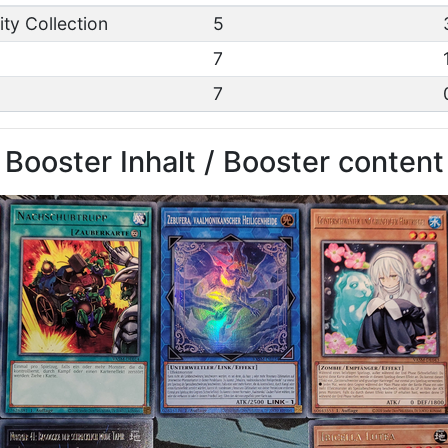
ty Collection
5
7
7
Booster Inhalt / Booster content