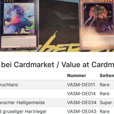
 bei Cardmarket / Value at Cardm
Nummer
Selten
ruchtanz
VASM-DE011
Rare
VASM-DE014
Rare
anscher Heiligenheide
VASM-DE034
Super 
 gruseliger Hartriegel
VASM-DE043
Rare