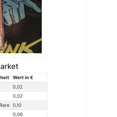
arket
heit
Wert in €
0,02
0,02
Rare
0,10
0,06