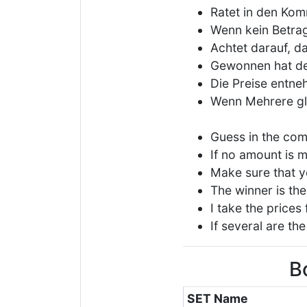
Ratet in den Kom
Wenn kein Betrag
Achtet darauf, d
Gewonnen hat der
Die Preise entne
Wenn Mehrere gle
Guess in the co
If no amount is m
Make sure that yo
The winner is the
I take the price
If several are th
B
SET Name