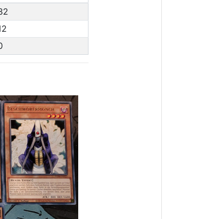
32
12
0