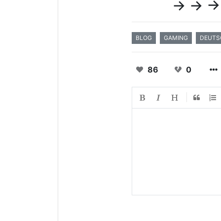
-> -> -
BLOG
GAMING
DEUTS
86
0