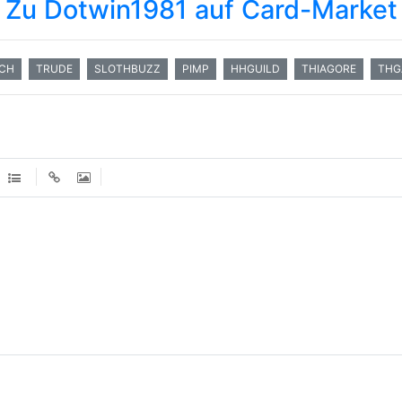
>
Zu Dotwin1981 auf Card-Market
CH
TRUDE
SLOTHBUZZ
PIMP
HHGUILD
THIAGORE
THG